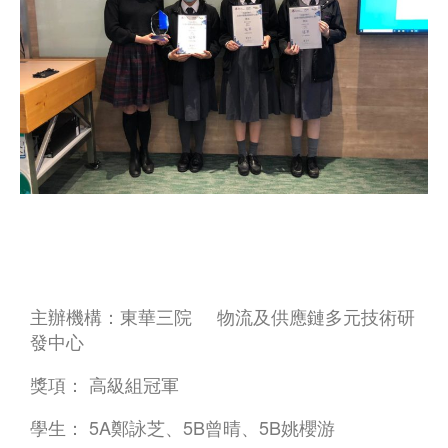
主辦機構：東華三院 物流及供應鏈多元技術研
發中心
獎項： 高級組冠軍
學生： 5A鄭詠芝、5B曾晴、5B姚櫻游