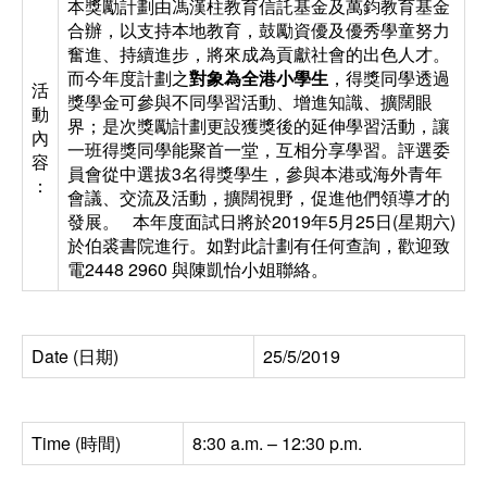
本獎勵計劃由馮漢柱教育信託基金及萬鈞教育基金
合辦，以支持本地教育，鼓勵資優及優秀學童努力
奮進、持續進步，將來成為貢獻社會的出色人才。
而今年度計劃之
對象為
全港
小
學生
，得獎同學透過
活
獎學金可參與不同學習活動、增進知識、擴闊眼
動
界；是次獎勵計劃更設獲獎後的延伸學習活動，讓
內
一班得獎同學能聚首一堂，互相分享學習。評選委
容
員會從中選拔3名得獎學生，參與本港或海外青年
：
會議、交流及活動，擴闊視野，促進他們領導才的
發展。 本年度面試日將於2019年5月25日(星期六)
於伯裘書院進行。如對此計劃有任何查詢，歡迎致
電2448 2960 與陳凱怡小姐聯絡。
Date (日期)
25/5/2019
Time (時間)
8:30 a.m. – 12:30 p.m.