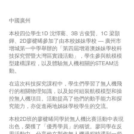
中國廣州
本校四位學生1D 沈懌騫、3B 古俊賢、1C 梁顥
鏵、2D廖楗晞參加了由本校姊妹學校 — 廣州市
增城第一中學舉辦的「第四屆增港澳姊妹學校科
技探究營暨大灣區實踐活動」，學生參與航模模
型建構課程，以及體驗無人機相關的STEAM活
動。
在這次科技探究課程中，學生們學習了無人機飛
行的相關物理知識，以及如何組裝航模模型和操
控無人機項目。活動提高了他們的動手能力和探
究能力，亦促進兩地姊妹學校學生的交流。
本校2D班的廖楗晞同學於無人機比賽活動中表現
出色，榮獲了「優秀學員」的稱號。廖同學在反
思活動中，分享他在製作無人機過程時遇到一些