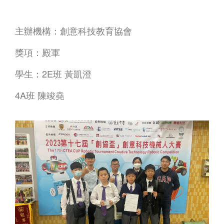
主辦機構：創意科技教育協會
獎項：殿軍
學生：2E班 黃凱澄
4A班 陳竣堯