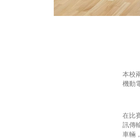
本校兩
機動
在比
訊傳
車輛