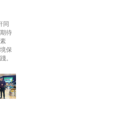
軒同
期待
素
境保
踐。