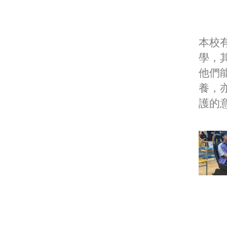
本校
學，
他們
養，
護的