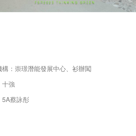
機構：崇璟潛能發展中心、衫辦闖
：十強
：5A蔡詠彤