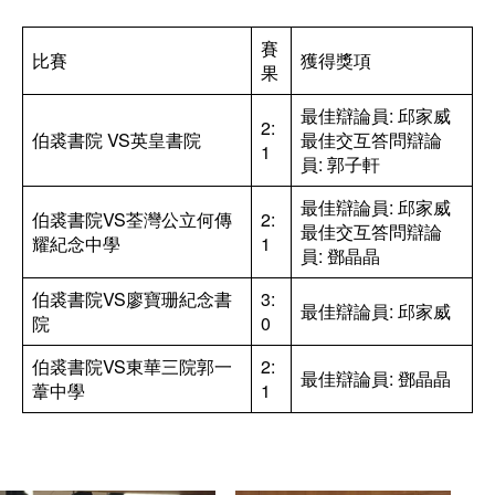
賽
比賽
獲得獎項
果
最佳辯論員: 邱家威
2:
伯裘書院 VS英皇書院
最佳交互答問辯論
1
員: 郭子軒
最佳辯論員: 邱家威
伯裘書院VS荃灣公立何傳
2:
最佳交互答問辯論
耀紀念中學
1
員: 鄧晶晶
伯裘書院VS廖寶珊紀念書
3:
最佳辯論員: 邱家威
院
0
伯裘書院VS東華三院郭一
2:
最佳辯論員: 鄧晶晶
葦中學
1