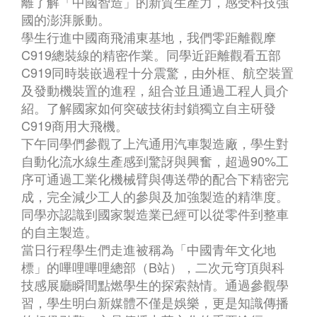
離了解「中國智造」的新質生產力，感受科技強
國的澎湃脈動。
學生行進中國商飛浦東基地，我們零距離觀摩
C919總裝線的精密作業。同學近距離觀看五部
C919同時裝嵌過程十分震驚，由外框、航空裝置
及發動機裝置的進程，組合並且通過工程人員介
紹。了解國家如何突破技術封鎖獨立自主研發
C919商用大飛機。
下午同學們參觀了上汽通用汽車製造廠，學生對
自動化流水線生產感到驚訝與興奮，超過90%工
序可通過工業化機械臂與傳送帶的配合下精密完
成，完全減少工人的參與及加強製造的精準度。
同學亦認識到國家製造業已經可以從零件到整車
的自主製造。
當日行程學生們走進被稱為「中國青年文化地
標」的嗶哩嗶哩總部（B站），二次元穹頂與科
技感展廳瞬間點燃學生的探索熱情。通過參觀學
習，學生明白新媒體不僅是娛樂，更是知識傳播