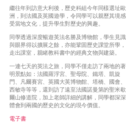
繼往年到訪意大利後，歷史科組今年同樣選址歐
洲，到法國及英國遊學，令同學可以親歷其境感
受當地文化，提升學生對歷史的興趣。
同學透過深度暢遊英法名勝及博物館，學生見識
與眼界得以擴展之餘，亦能鞏固歷史課堂所學，
走出課室，親睹教科書中的經典文物與建築。
一連七天的英法之旅，同學不僅走訪了兩地的著
明景點如：法國羅浮宮、聖母院、鐵塔、凱旋
門、凡爾賽宮、英國大英博物館、塔橋、國會、
西敏寺等等，還到訪了遠至法國諾曼第的聖米歇
爾山修道院，加上老師詳細的講解，同學都深深
體會到兩國的歷史的文化的現今價值。
電子書