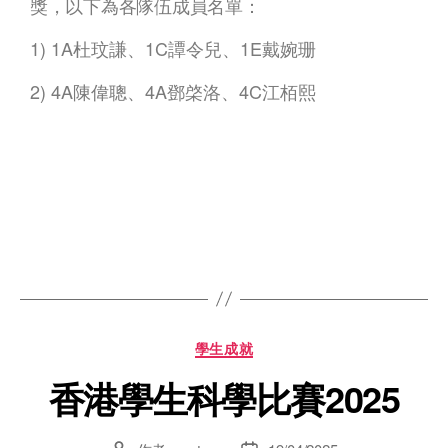
獎，以下為各隊伍成員名單：
1) 1A杜玟謙、1C譚令兒、1E戴婉珊
2) 4A陳偉聰、4A鄧棨洛、4C江栢熙
學生成就
香港學生科學比賽2025