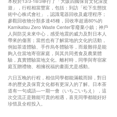
本校於13/3-18/3舉行了「大阪四國保育文化深度
遊」，行程相當豐富，包括：到訪「松下生態技
術中心株式會社」，認識電器回收及處理程序；
參觀回收物分類多達45種，回收率超過80%的
Kamikatsu Zero Waste Center零廢棄小鎮；神戶
人與防災未來中心，感受地震的威力及對日本人
帶來的傷害；當然也有了解當地的文化的活動，
例如茶道體驗、手作烏冬體驗等，而最難得是能
夠入住當地寄宿家庭，與其共同煮食及農業體
驗，真實體驗當地文化。離村時，同學與寄宿家
庭互贈禮物、相擁祝福的畫面尤是感動。
六日五晚的行程，相信同學都能滿載而歸，對日
本的歷史及保育文化都有更深入的了解。日本茶
道有一句成語—一期一會（いちごいちえ），這
次交流正是難能可貴的相遇，喜見同學都能好好
珍惜及全程投入。