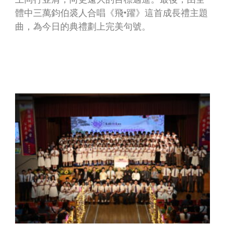
體中三萬鈞伯裘人合唱《飛•躍》這首成長禮主題
曲，為今日的典禮劃上完美句號。