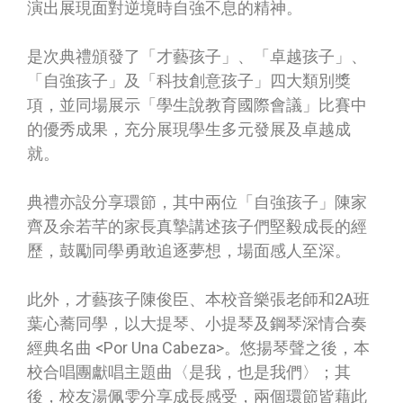
演出展現面對逆境時自強不息的精神。
是次典禮頒發了「才藝孩子」、「卓越孩子」、
「自強孩子」及「科技創意孩子」四大類別獎
項，並同場展示「學生說教育國際會議」比賽中
的優秀成果，充分展現學生多元發展及卓越成
就。
典禮亦設分享環節，其中兩位「自強孩子」陳家
齊及余若芊的家長真摯講述孩子們堅毅成長的經
歷，鼓勵同學勇敢追逐夢想，場面感人至深。
此外，才藝孩子陳俊臣、本校音樂張老師和2A班
葉心蕎同學，以大提琴、小提琴及鋼琴深情合奏
經典名曲 <Por Una Cabeza>。悠揚琴聲之後，本
校合唱團獻唱主題曲〈是我，也是我們〉；其
後，校友湯佩雯分享成長感受，兩個環節皆藉此