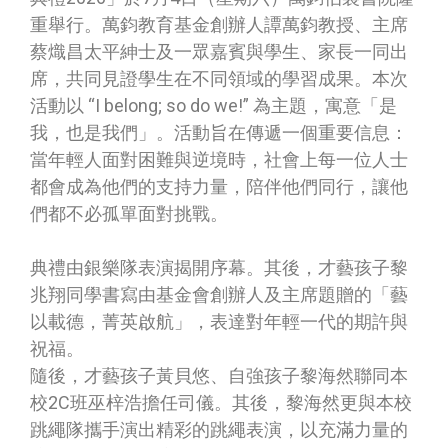
重舉行。萬鈞教育基金創辦人譚萬鈞教授、主席
蔡熾昌太平紳士及一眾嘉賓與學生、家長一同出
席，共同見證學生在不同領域的學習成果。本次
活動以 “I belong; so do we!” 為主題，寓意「是
我，也是我們」。活動旨在傳遞一個重要信息：
當年輕人面對困難與逆境時，社會上每一位人士
都會成為他們的支持力量，陪伴他們同行，讓他
們都不必孤單面對挑戰。
典禮由銀樂隊表演揭開序幕。其後，才藝孩子黎
兆翔同學書寫由基金會創辦人及主席題贈的「藝
以載德，菁英啟航」，表達對年輕一代的期許與
祝福。
隨後，才藝孩子黃貝悠、自強孩子黎海然聯同本
校2C班巫梓浩擔任司儀。其後，黎海然更與本校
跳繩隊攜手演出精彩的跳繩表演，以充滿力量的