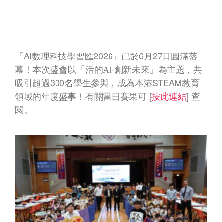
AI
2026
6
27
「
數理科技學習匯
」已於
月
日圓滿落
·
幕！本次盛會以「活的
AI
創新未來」為主題，共
300
STEAM
吸引超過
名學生參與，成為本港
教育
[
按此連結
]
領域的年度盛事！有關當日賽果可
查
閱。