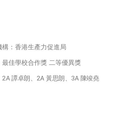
機構：香港生產力促進局
：最佳學校合作獎 二等優異獎
：
2A 譚卓朗、
2A 黃思朗、
3A 陳竣堯