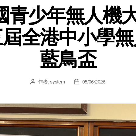
國青少年無人機大
三屆全港中小學無
藍鳥盃
作者:
system
05/06/2026