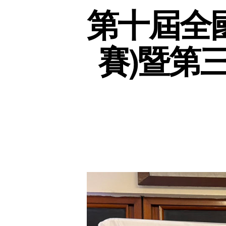
第十屆全
賽)暨第