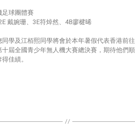
機足球團體賽
 2E 戴婉珊、3E符焯然、4B廖楗晞
聰同學及江栢熙同學將會於本年暑假代表香港前往
第十屆全國青少年無人機大賽總決賽，期待他們順
奪得佳績。