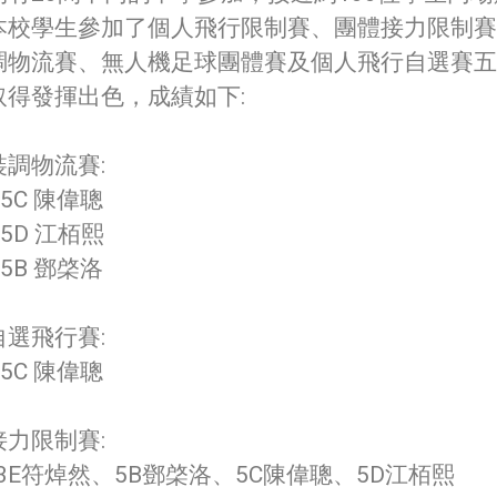
本校學生參加了個人飛行限制賽、團體接力限制賽
調物流賽、無人機足球團體賽及個人飛行自選賽五
取得發揮出色，成績如下:
裝調物流賽:
 5C 陳偉聰
 5D 江栢熙
 5B 鄧棨洛
自選飛行賽:
 5C 陳偉聰
接力限制賽:
 3E符焯然、5B鄧棨洛、5C陳偉聰、5D江栢熙