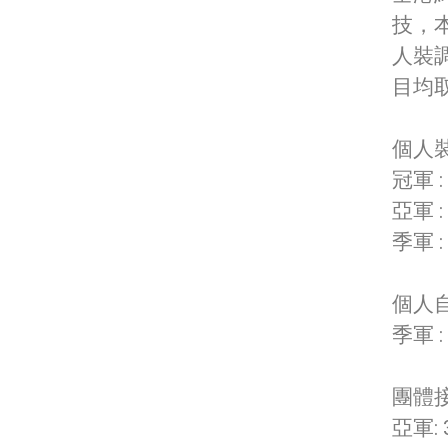
技，
人裝
目均
個人
冠軍 :
亞軍 :
季軍 :
個人
季軍 :
團體
亞軍: