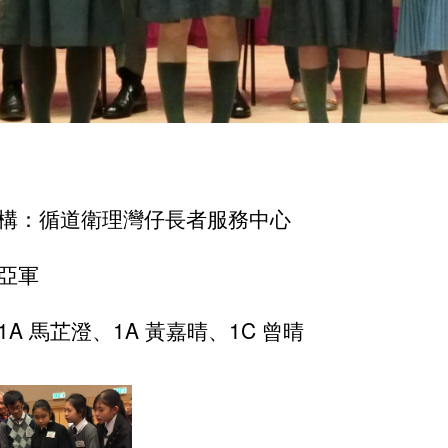
構：循道衛理灣仔長者服務中心
亞軍
1A 馬芷澄、1A 黃嘉晴、1C 曾晴