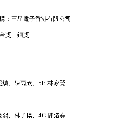
構：三星電子香港有限公司
金獎、銅獎
陳照燐、陳雨欣、5B 林家賢
梁俊熙、林子揚、4C 陳洛堯