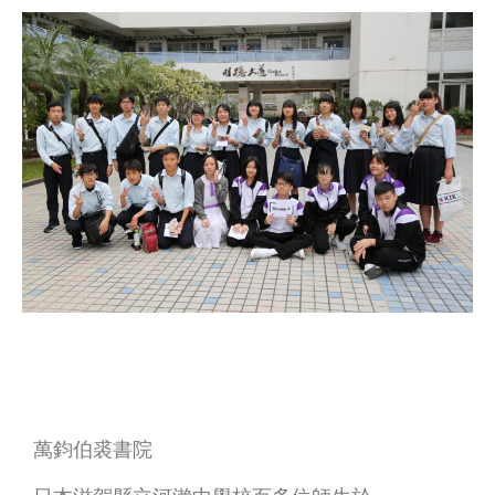
萬鈞伯裘書院
日本滋賀縣立河瀨中學校百多位師生於