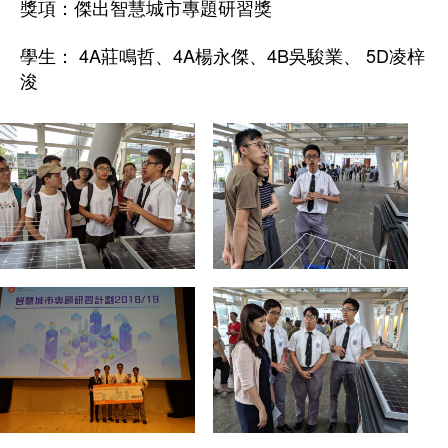
獎項：傑出智慧城市專題研習獎
學生： 4A莊鳴哲、4A楊永傑、4B吳駿業、 5D凌梓
浚