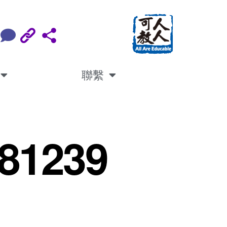
聯繫
81239