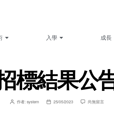
術
入學
成長
招標結果公
作者:
system
25/05/2023
尚無留言