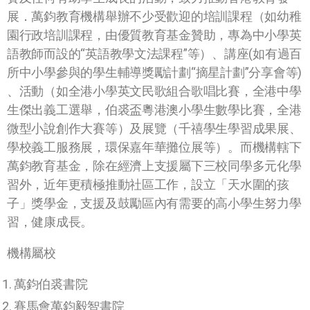
展．萬鈞教育機構舉辦不少受歡迎的培訓課程（如幼稚
園行政培訓課程，由優質教育基金贊助，專為中小學英
語教師而設的“英語教學文法課程”等）、講座(如有過百
所中小學參與的學生輔導獎勵計劃“摘星計劃”分享會等)
、活動（如全港小學英文民歌組合歌唱比賽，全港中學
生傑出義工選舉，伯裘盃粵港澳小學生數學比賽，全港
微型小說創作大賽等）及展覽（千禧學生學習成果展、
學校義工服務展，環保嘉年華攤位展等）。而機構轄下
萬鈞教育基金，除在經濟上支援屬下三校同學多元化學
習外，近年更積極推動社區工作，設立「天水圍的孩
子」獎學金，支援及鼓勵區內有需要的高小學生努力學
習，健康成長。
機構屬校
萬鈞伯裘書院
賽馬會
萬鈞
毅智書院