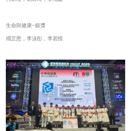
生命與健康–銀獎
禤芷恩，李泳彤，李若惜