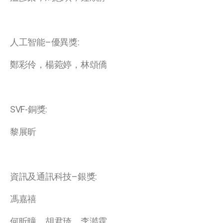
人工智能–優異獎:
鄭彩伶，楊菀婷，林頌僑
SVF-銅獎:
黎展昕
資訊及通訊科技–銀獎:
馮嘉禧
何昕曈，胡君琦，李澔霆