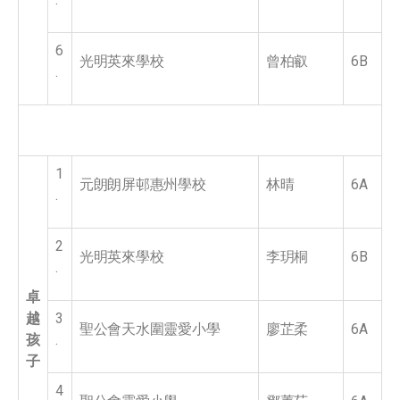
6
光明英來學校
曾柏叡
6B
.
1
元朗朗屏邨惠州學校
林晴
6A
.
2
光明英來學校
李玥桐
6B
.
卓
越
3
聖公會天水圍靈愛小學
廖芷柔
6A
孩
.
子
4