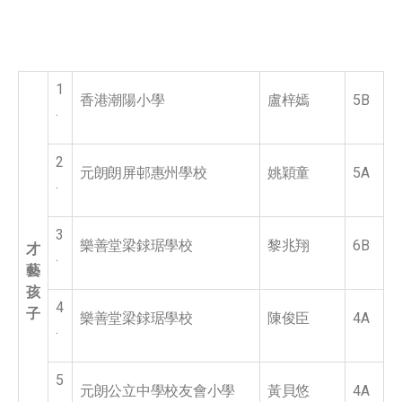
1
香港潮陽小學
盧梓嫣
5B
.
2
元朗朗屏邨惠州學校
姚穎童
5A
.
3
樂善堂梁銶琚學校
黎兆翔
6B
才
.
藝
孩
4
子
樂善堂梁銶琚學校
陳俊臣
4A
.
5
元朗公立中學校友會小學
黃貝悠
4A
.