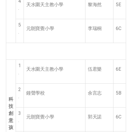
4
天水圍天主教小學
黎海然
5E
.
5
元朗寶覺小學
李瑞桐
6C
.
1
天水圍天主教小學
伍君樂
6E
.
2
鐘聲學校
余言志
5B
.
科
技
創
3
元朗寶覺小學
郭天諾
6C
意
.
孩