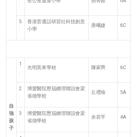
聖公會靈愛小學
鄧菁茹
6A
.
5
香港普通話研習社科技創意
唐曦婕
6C
.
小學
1
光明英來學校
陳家齊
6C
.
2
博愛醫院歷屆總理聯誼會梁
丘禮瑜
5A
.
省德學校
自
強
3
博愛醫院歷屆總理聯誼會梁
余若芊
4A
孩
.
省德學校
子