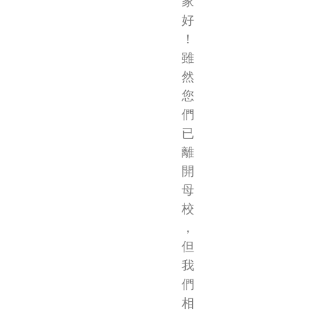
家
好
！
雖
然
您
們
已
離
開
母
校
，
但
我
們
相