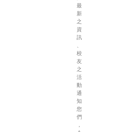
最
新
之
資
訊
、
校
友
之
活
動
通
知
您
們
，