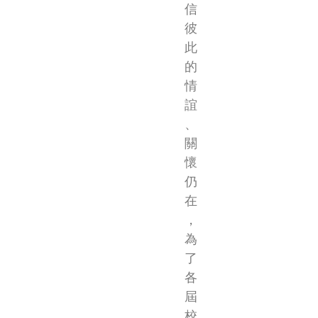
信
彼
此
的
情
誼
、
關
懷
仍
在
，
為
了
各
屆
校