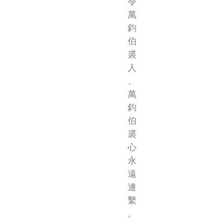
令
萬
鈞
伯
裘
人
、
萬
鈞
伯
裘
心
永
遠
連
繫
。