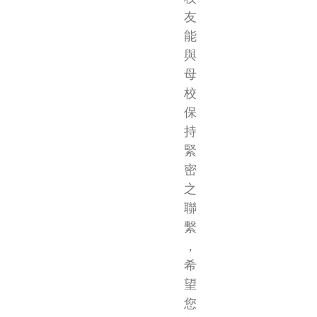
友
能
與
母
校
保
持
緊
密
之
聯
繫
，
希
望
您