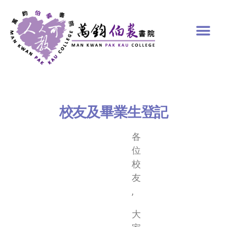
校友及畢業生登記
各
位
校
友
,
大